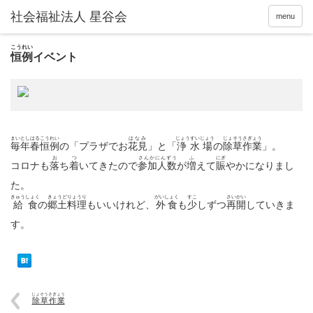
menu
こうれい
恒例
イベント
まいとしはるこうれい
はなみ
じょうすいじょう
じょそうさぎょう
毎年春恒例
の「プラザでお
花見
」と「
浄水場
の
除草作業
」。
お
つ
さんかにんずう
ふ
にぎ
コロナも
落
ち
着
いてきたので
参加人数
が
増
えて
賑
やかになりまし
た。
きゅうしょく
きょうどりょうり
がいしょく
すこ
さいかい
給食
の
郷土料理
もいいけれど、
外食
も
少
しずつ
再開
していきま
す。
じょそうさぎょう
除草作業