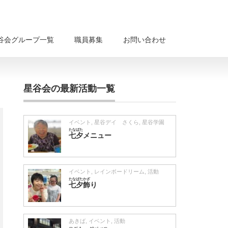
谷会グループ一覧
職員募集
お問い合わせ
星谷会の最新活動一覧
イベント
,
星谷デイ さくら
,
星谷学園
たなばた
七夕
メニュー
イベント
,
レインボードリーム
,
活動
たなばたかざ
七夕飾
り
あきば
,
イベント
,
活動