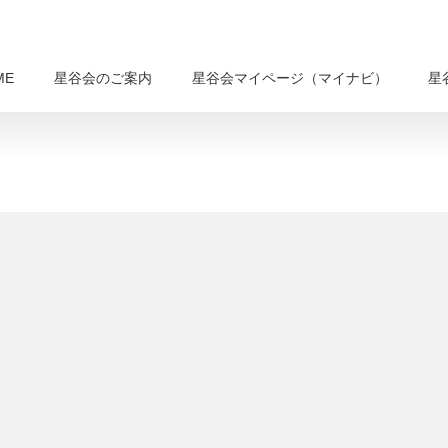
ME
星谷会のご案内
星谷会マイページ（マイナビ）
星