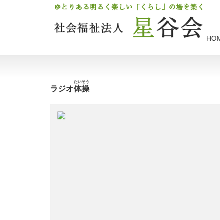
HO
たいそう
ラジオ
体操