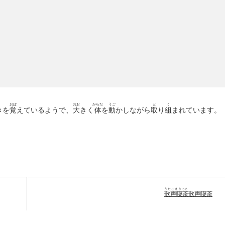
おぼ
おお
からだ
うご
と
く
きを
覚
えているようで、
大
きく
体
を
動
かしながら
取
り
組
まれています。
うたごえきっさ
歌声喫茶
歌声喫茶