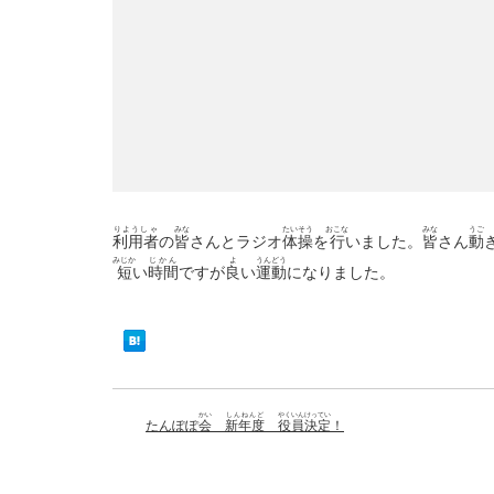
りようしゃ
みな
たいそう
おこな
みな
うご
利用者
の
皆
さんとラジオ
体操
を
行
いました。
皆
さん
動
みじか
じかん
よ
うんどう
短
い
時間
ですが
良
い
運動
になりました。
かい
しんねんど
やくいんけってい
たんぽぽ
会
新年度
役員決定
！