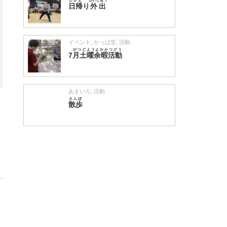
ひがえ
がいしゅつ
日帰
り
外出
イベント
,
かっぱ堂
,
活動
がつどようよかかつどう
7
月土曜余暇活動
あまいろ
,
活動
さんぽ
散歩