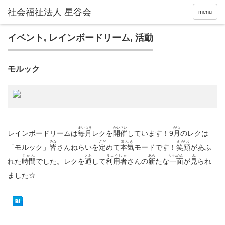
menu
イベント
,
レインボードリーム
,
活動
モルック
まいつき
かいさい
がつ
レインボードリームは
毎月
レクを
開催
しています！9
月
のレクは
みな
さだ
ほんき
えがお
「モルック」
皆
さんねらいを
定
めて
本気
モードです！
笑顔
があふ
じかん
とお
りようしゃ
あら
いちめん
み
れた
時間
でした。レクを
通
して
利用者
さんの
新
たな
一面
が
見
られ
ました☆