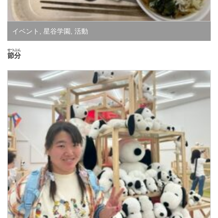
イベント
,
星谷学園
,
活動
せつぶん
節分