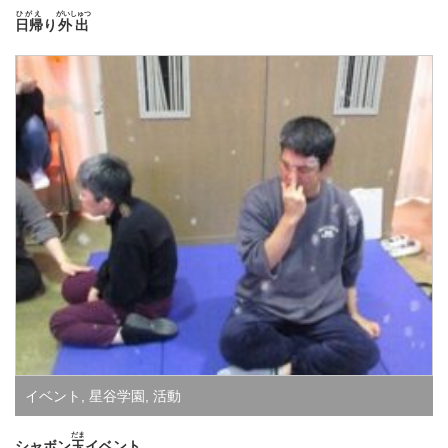
ひがえ
がいしゅつ
日帰
り
外出
イベント
,
星谷学園
,
活動
だま
シャボン
玉
イベント