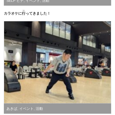
SELP ビナ
,
イベント
,
活動
い
カラオケに
行
ってきました！
あきば
,
イベント
,
活動