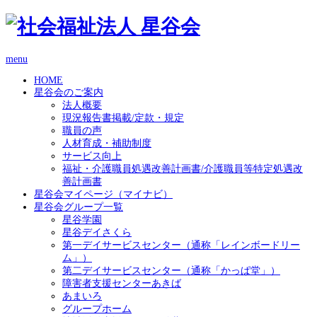
menu
HOME
星谷会のご案内
法人概要
現況報告書掲載/定款・規定
職員の声
人材育成・補助制度
サービス向上
福祉・介護職員処遇改善計画書/介護職員等特定処遇改
善計画書
星谷会マイページ（マイナビ）
星谷会グループ一覧
星谷学園
星谷デイさくら
第一デイサービスセンター（通称「レインボードリー
ム」）
第二デイサービスセンター（通称「かっぱ堂」）
障害者支援センターあきば
あまいろ
グループホーム