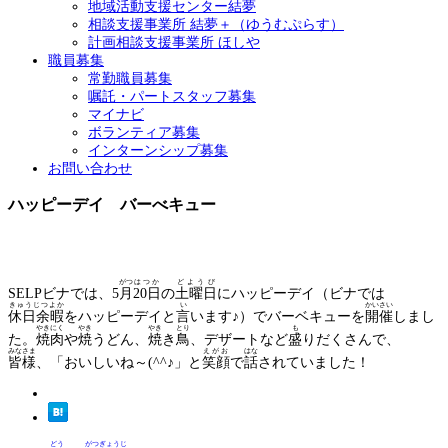
地域活動支援センター結夢
相談支援事業所 結夢＋（ゆうむぷらす）
計画相談支援事業所 ほしや
職員募集
常勤職員募集
嘱託・パートスタッフ募集
マイナビ
ボランティア募集
インターンシップ募集
お問い合わせ
ハッピーデイ バーべキュー
がつ
はつか
どようび
SELPビナでは、5
月
20日
の
土曜日
にハッピーデイ（ビナでは
きゅうじつよか
い
かいさい
休日余暇
をハッピーデイと
言
います♪）でバーベキューを
開催
しまし
やきにく
やき
やき
とり
も
た。
焼肉
や
焼
うどん、
焼
き
鳥
、デザートなど
盛
りだくさんで、
みなさま
えがお
はな
皆様
、「おいしいね～(^^♪」と
笑顔
で
話
されていました！
どう
がつぎょうじ