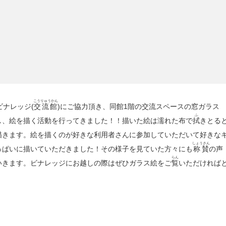
こうりゅうかん
ビナレッジ(
交流館
)にご協力頂き、同館1階の交流スペースの窓ガラス
ふ
し、絵を描く活動を行ってきました！！描いた絵は濡れた布で
拭
きとる
描きます。絵を描くのが好きな利用者さんに参加していただいて好きな
しょうさん
っぱいに描いていただきました！その様子を見ていた方々にも
称賛
の声
らん
いきます。ビナレッジにお越しの際はぜひガラス絵をご
覧
いただければ