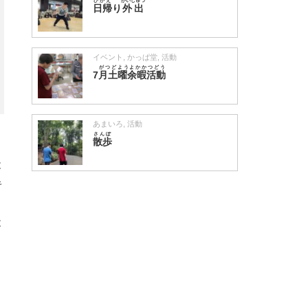
ひがえ
がいしゅつ
日帰
り
外出
イベント
,
かっぱ堂
,
活動
がつどようよかかつどう
7
月土曜余暇活動
あまいろ
,
活動
さんぽ
散歩
と
キ
と