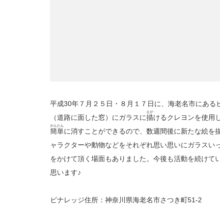
平成30年７月２５日・８月１７日に、海老名市にある
えが
（道路に面した窓）にガラスに
描
けるクレヨンを使用
かんたん
簡単
に消すことができるので、数週間後に新たな絵を
ャラクターや動物などをそれぞれ思い思いにガラスい
をかけて頂く場面もありました。今後も活動を続けて
思います♪
ビナレッジ住所：神奈川県海老名市さつき町51-2