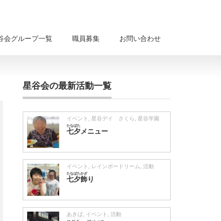
谷会グループ一覧
職員募集
お問い合わせ
星谷会の最新活動一覧
イベント
,
星谷デイ さくら
,
星谷学園
たなばた
七夕
メニュー
イベント
,
レインボードリーム
,
活動
たなばたかざ
七夕飾
り
あきば
,
イベント
,
活動