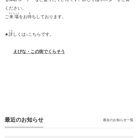
ください。
らいじょう
ま
ご
来場
をお
待
ちしております。
くわ
★
詳
しくは↓こちらです。
えびな・この街でくらそう
最近のお知らせ
過去のお知らせ一覧