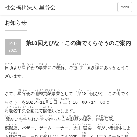
menu
お知らせ
第18回えびな・この街でくらそうのご案内
10.14
2025
ひごろ
ほしやかい
じぎょう
りかい
きょうりょくいただ
まこと
日頃
より
星谷会
の
事業
にご
理解
、ご
協力頂
き
誠
にありがとうご
ざいます。
ほしやかい
ちいきこうけんじぎょう
だい
かい
まち
さて、
星谷会
の
地域貢献事業
として「
第
18
回
えびな・この
街
でく
ねん
がつ
ついたち
どようび
らそう」を2025
年
11
月
1日
（
土
）10：00～14：00に
えびなちゅうおうこうえん
かいさい
海老名中央公園
にて
開催
いたします。
しょう
も
かた
つく
じしゅせいひん
はんばい
さくひんてんじ
障
がいを
持
たれた
方
が
作
った
自主製品
の
販売
、
作品展示
、
もぎてん
だいちゅうせんかい
しょう
しゃだんたい
模擬店
、バザー、ゲームコーナー、
大抽選会
、
障
がい
者団体
によ
たいけん
も
くわ
らん
る
体験
コーナーなど
盛
りだくさんです。
詳
しくはポスターをご
覧