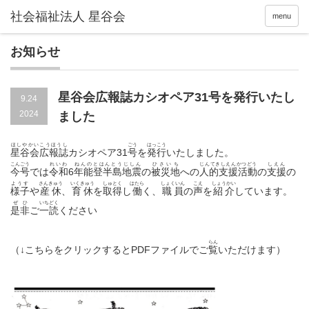
menu
お知らせ
星谷会広報誌カシオペア31号を発行いたし
9.24
2024
ました
ほしやかいこうほうし
ごう
はっこう
星谷会広報誌
カシオペア31
号
を
発行
いたしました。
こんごう
れいわ
ねんのとはんとうじしん
ひさいち
じんてきしえんかつどう
しえん
今号
では
令和
6
年能登半島地震
の
被災地
への
人的支援活動
の
支援
の
ようす
さんきゅう
いくきゅう
しゅとく
はたら
しょくいん
こえ
しょうかい
様子
や
産休
、
育休
を
取得
し
働
く、
職員
の
声
を
紹介
しています。
ぜひ
いちどく
是非
ご
一読
ください
らん
（↓こちらをクリックするとPDFファイルでご
覧
いただけます）