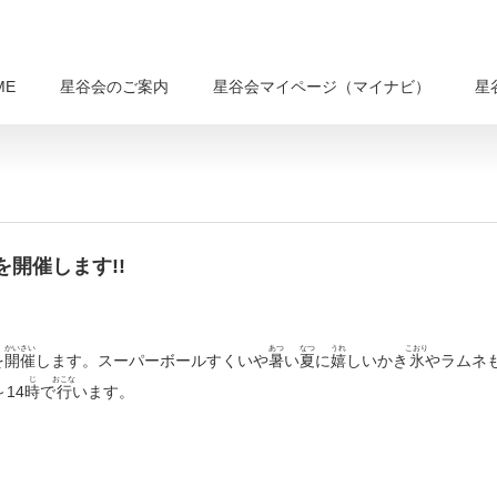
ME
星谷会のご案内
星谷会マイページ（マイナビ）
星
開催します!!
かいさい
あつ
なつ
うれ
こおり
を
開催
します。スーパーボールすくいや
暑
い
夏
に
嬉
しいかき
氷
やラムネ
じ
おこな
～14
時
で
行
います。