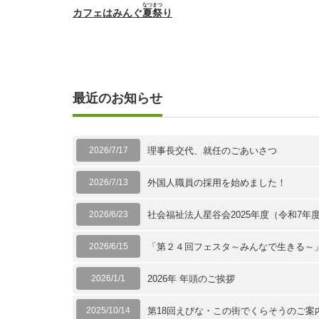
なつまつ
カフェはみんぐ
夏祭
り
最近のお知らせ
2026/7/17
理事長交代、就任のごあいさつ
2026/7/13
外国人職員の採用を始めました！
2026/6/23
社会福祉法人星谷会2025年度（令和7
2026/6/15
「第２４回フェスタ～みんなで生きる～
2026/1/1
2026年 年頭のご挨拶
2025/10/14
第18回えびな・この街でくらそうのご案