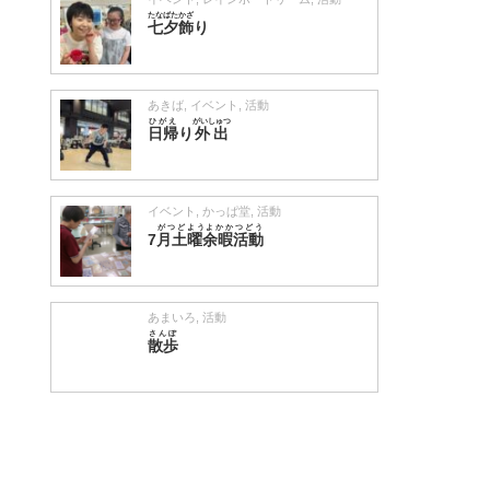
たなばたかざ
七夕飾
り
あきば
,
イベント
,
活動
ひがえ
がいしゅつ
日帰
り
外出
イベント
,
かっぱ堂
,
活動
がつどようよかかつどう
7
月土曜余暇活動
あまいろ
,
活動
さんぽ
散歩