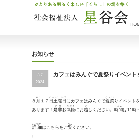
HO
お知らせ
カフェはみんぐで夏祭りイベントを
8.7
2024
がつ
にちどようび
なつまつ
８
月
１７
日土曜日
にカフェはみんぐで
夏祭
りイベント
ぜひ
きがる
こ
じかん
じ
あります！
是非
お
気軽
にお
越
しください。
時間
は11
時
しょうさい
らん
詳細
はこちらをご
覧
ください。
↓