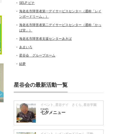
SELP ビナ
海老名市障害者第一デイサービスセンター（通称「レイ
ンボードリーム」）
海老名市障害者第二デイサービスセンター（通称「かっ
ぱ堂」）
海老名市障害者支援センターあきば
あまいろ
星谷会 グループホーム
結夢
星谷会の最新活動一覧
イベント
,
星谷デイ さくら
,
星谷学園
たなばた
七夕
メニュー
イベント
,
レインボードリーム
,
活動